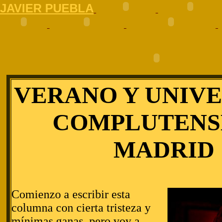
J
AVIER PUEBLA
VERANO Y UNIV
COMPLUTENS
MADRID
Comienzo a escribir esta
columna con cierta tristeza y
mínimas ganas, pero voy a