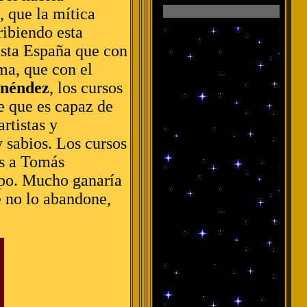
, que la mítica
ribiendo esta
esta España que con
ma, que con el
néndez
, los cursos
e que es capaz de
rtistas y
y sabios. Los cursos
as a Tomás
ipo. Mucho ganaría
e no lo abandone,