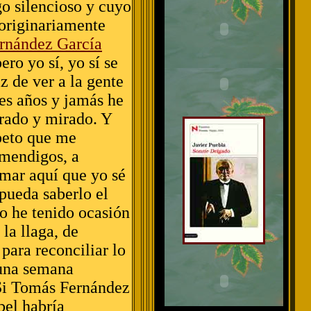
go silencioso y cuyo
 originariamente
rnández García
pero yo sí, yo sí se
z de ver a la gente
res años y jamás he
rado y mirado. Y
peto que me
mendigos, a
rmar aquí que yo sé
pueda saberlo el
o he tenido ocasión
la llaga, de
para reconciliar lo
 una semana
 Si Tomás Fernández
bel habría