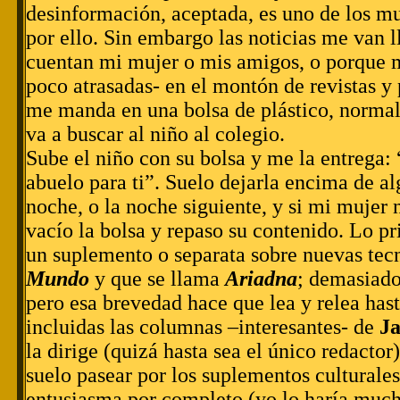
desinformación, aceptada, es uno de los m
por ello. Sin embargo las noticias me van 
cuentan mi mujer o mis amigos, o porque 
poco atrasadas- en el montón de revistas y
me manda en una bolsa de plástico, normal
va a buscar al niño al colegio.
Sube el niño con su bolsa y me la entrega:
abuelo para ti”. Suelo dejarla encima de alg
noche, o la noche siguiente, y si mi mujer 
vacío la bolsa y repaso su contenido. Lo pr
un suplemento o separata sobre nuevas tec
Mundo
y que se llama
Ariadna
; demasiado
pero esa brevedad hace que lea y relea hasta
incluidas las columnas –interesantes- de
Ja
la dirige (quizá hasta sea el único redacto
suelo pasear por los suplementos cultural
entusiasma por completo (yo lo haría muc