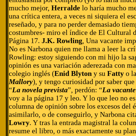
mucho mejor,
Herralde
lo haría mucho mej
una crítica entera, a veces ni siquiera el esc
reseñado, y para no perder demasiado tiem
costumbres- miro el índice de El Cultural 
Página 17.
J.K. Rowling
, Una vacante imp
No es Narbona quien me llama a leer la crít
Rowling: estoy siguiendo con mi hijo la sa
opinión es una variación aderezada con mag
colegio inglés (
Enid Blyton
y su
Fatty
o l
Mallory
), y tengo curiosidad por saber que 
“
La novela prevista
”, perdón: “
La vacante
voy a la página 17 y leo. Y lo que leo no es 
columna de opinión sobre los excesos del éx
asimilarlo, o de conseguirlo, y Narbona cit
Lowry
. Y tras la entrada magistral la colu
resume el libro, o más exactamente su plan