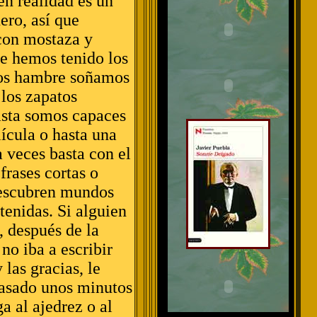
en realidad es un
ero, así que
con mostaza y
re hemos tenido los
mos hambre soñamos
los zapatos
asta somos capaces
lícula o hasta una
 veces basta con el
 frases cortas o
 descubren mundos
tenidas. Si alguien
, después de la
no iba a escribir
las gracias, le
pasado unos minutos
a al ajedrez o al