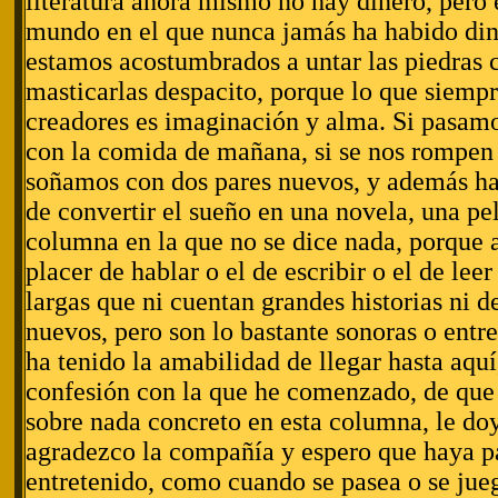
literatura ahora mismo no hay dinero, pero 
mundo en el que nunca jamás ha habido din
estamos acostumbrados a untar las piedras 
masticarlas despacito, porque lo que siemp
creadores es imaginación y alma. Si pasa
con la comida de mañana, si se nos rompen 
soñamos con dos pares nuevos, y además h
de convertir el sueño en una novela, una pe
columna en la que no se dice nada, porque a
placer de hablar o el de escribir o el de leer
largas que ni cuentan grandes historias ni
nuevos, pero son lo bastante sonoras o entre
ha tenido la amabilidad de llegar hasta aquí
confesión con la que he comenzado, de que 
sobre nada concreto en esta columna, le doy 
agradezco la compañía y espero que haya 
entretenido, como cuando se pasea o se jueg