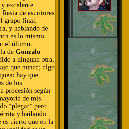
, y excelente
fiesta de escritores
 grupo final,
bra, y hablando de
unca es lo mismo.
i el último.
 la de
Gonzalo
dido a ninguna otra,
bajo que nunca; algo
quea: hay que
s de los
la procesión según
 mayoría de mis
do “plegar” pero
érrita y bailando
es cierto que en la