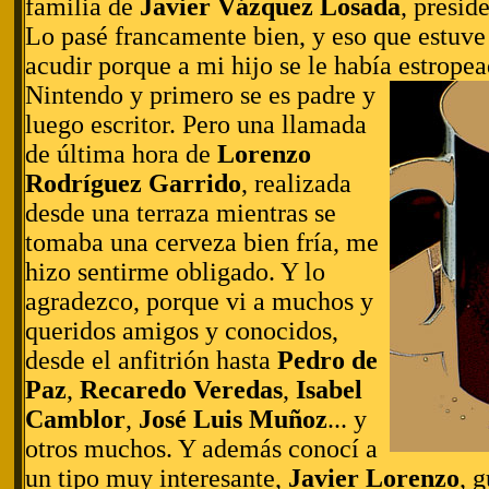
familia de
Javier Vázquez Losada
, presid
Lo pasé francamente bien, y eso que estuve
acudir porque a mi hijo se le había estropead
Nintendo
y primero se es padre y
luego escritor. Pero una llamada
de última hora de
Lorenzo
Rodríguez Garrido
, realizada
desde una terraza mientras se
tomaba una cerveza bien fría, me
hizo sentirme obligado. Y lo
agradezco, porque vi a muchos y
queridos amigos y conocidos,
desde el anfitrión hasta
Pedro de
Paz
,
Recaredo Veredas
,
Isabel
Camblor
,
José Luis Muñoz
... y
otros muchos. Y además conocí a
un tipo muy interesante,
Javier Lorenzo
, 