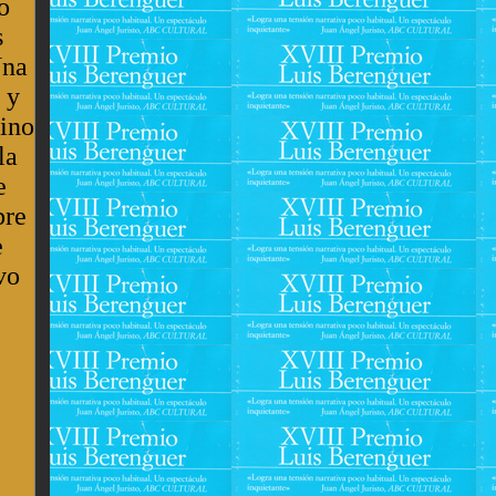
o
s
Una
 y
sino
la
e
bre
e
vo