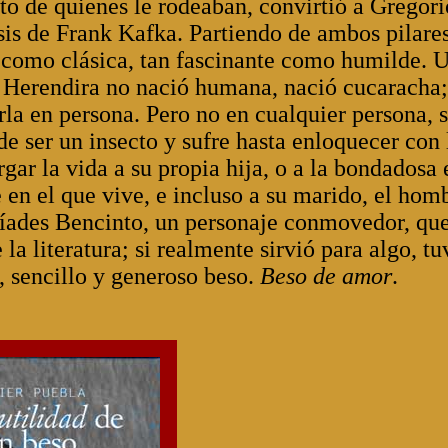
cto de quienes le rodeaban, convirtió a Gregori
is de Frank Kafka. Partiendo de ambos pilare
al como clásica, tan fascinante como humilde. 
r. Herendira no nació humana, nació cucaracha;
rla en persona. Pero no en cualquier persona, 
de ser un insecto y sufre hasta enloquecer con 
ar la vida a su propia hija, o a la bondadosa 
e en el que vive, e incluso a su marido, el hom
uíades Bencinto, un personaje conmovedor, qu
la literatura; si realmente sirvió para algo, tu
e, sencillo y generoso beso.
Beso de amor
.