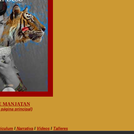
E MANJATAN
 página principal)
riculum
/
Narrativa
/
Vídeos
/
Talleres