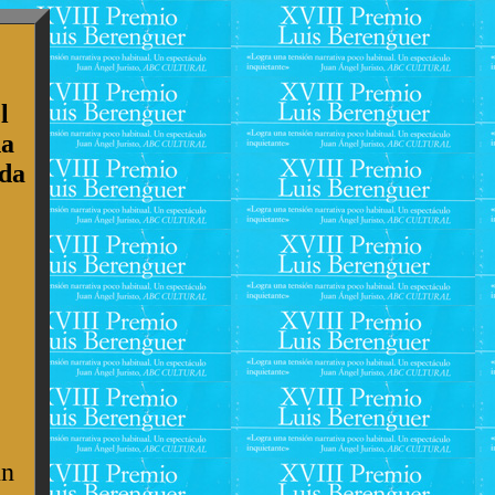
l
na
uda
un