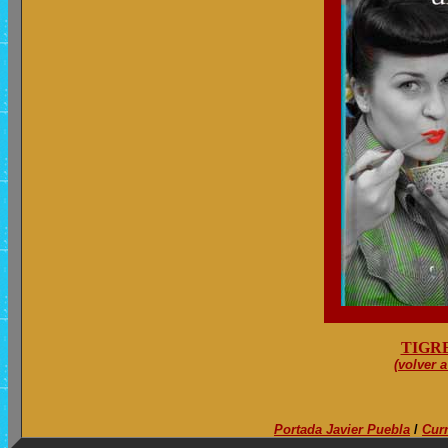
TIGR
(volver a
Portada Javier Puebla
/
Cur